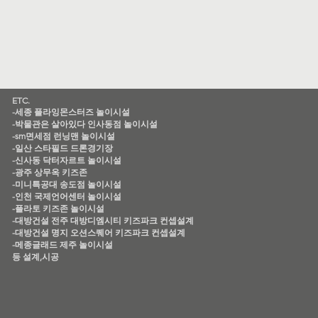
ETC.
-세종 플라잉몬스터즈 놀이시설
-박물관은 살아있다 인사동점 놀이시설
-sm면세점 런닝맨 놀이시설
-일산 스타필드 드론경기장
-신사동 닥터자르트 놀이시설
-광주 상무옥 키즈존
-미니특공대 송도점 놀이시설
-인천 국제언어센터 놀이시설
-플라토 키즈존 놀이시설
-대방건설 전주 대방디엠시티 키즈파크 컨셉설계
-대방건설 명지 오션스퀘어 키즈파크 컨셉설계
​-메종글래드 제주 놀이시설
​등 설계,시공